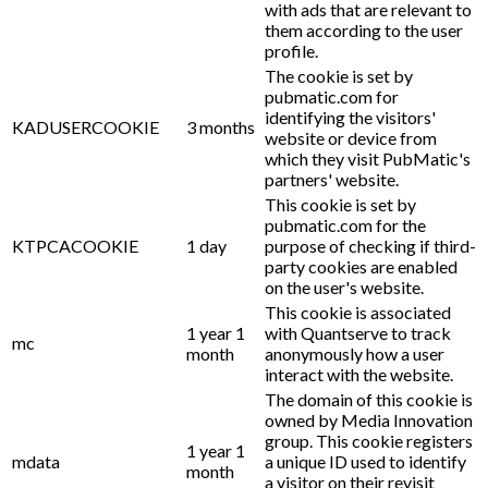
with ads that are relevant to
them according to the user
profile.
The cookie is set by
pubmatic.com for
identifying the visitors'
KADUSERCOOKIE
3 months
website or device from
which they visit PubMatic's
partners' website.
This cookie is set by
pubmatic.com for the
KTPCACOOKIE
1 day
purpose of checking if third-
party cookies are enabled
on the user's website.
This cookie is associated
1 year 1
with Quantserve to track
mc
month
anonymously how a user
interact with the website.
The domain of this cookie is
owned by Media Innovation
group. This cookie registers
1 year 1
mdata
a unique ID used to identify
month
a visitor on their revisit