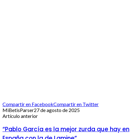
Compartir en Facebook
Compartir en Twitter
MiBetisParser
27 de agosto de 2025
Artículo anterior
“Pablo García es la mejor zurda que hay en
España con la de Lamine”