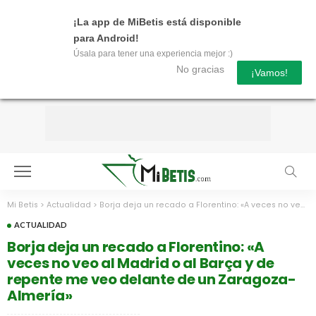
¡La app de MiBetis está disponible
para Android!
Úsala para tener una experiencia mejor :)
No gracias
¡Vamos!
Mi Betis
>
Actualidad
>
Borja deja un recado a Florentino: «A veces no veo al Madrid o al Barça y de repente me veo delante de un Zaragoza-Almería»
ACTUALIDAD
Borja deja un recado a Florentino: «A
veces no veo al Madrid o al Barça y de
repente me veo delante de un Zaragoza-
Almería»