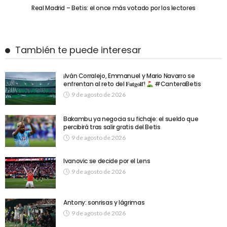
Real Madrid – Betis: el once más votado por los lectores
También te puede interesar
¡Iván Corralejo, Emmanuel y Mario Navarro se
enfrentan al reto del 𝐅𝐮𝐭𝐠𝐨𝐥𝐟!
#CanteraBetis
9 de agosto de 2026
Bakambu ya negocia su fichaje: el sueldo que
percibirá tras salir gratis del Betis
9 de agosto de 2026
Ivanovic se decide por el Lens
9 de agosto de 2026
Antony: sonrisas y lágrimas
9 de agosto de 2026