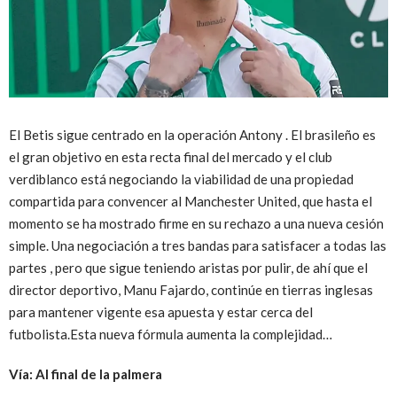
El Betis sigue centrado en la operación Antony . El brasileño es
el gran objetivo en esta recta final del mercado y el club
verdiblanco está negociando la viabilidad de una propiedad
compartida para convencer al Manchester United, que hasta el
momento se ha mostrado firme en su rechazo a una nueva cesión
simple. Una negociación a tres bandas para satisfacer a todas las
partes , pero que sigue teniendo aristas por pulir, de ahí que el
director deportivo, Manu Fajardo, continúe en tierras inglesas
para mantener vigente esa apuesta y estar cerca del
futbolista.Esta nueva fórmula aumenta la complejidad…
Vía: Al final de la palmera