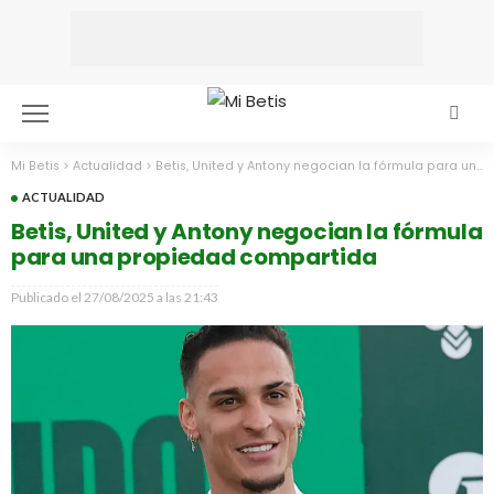
Mi Betis
>
Actualidad
>
Betis, United y Antony negocian la fórmula para una propiedad compartida
ACTUALIDAD
Betis, United y Antony negocian la fórmula
para una propiedad compartida
Publicado el
27/08/2025 a las 21:43