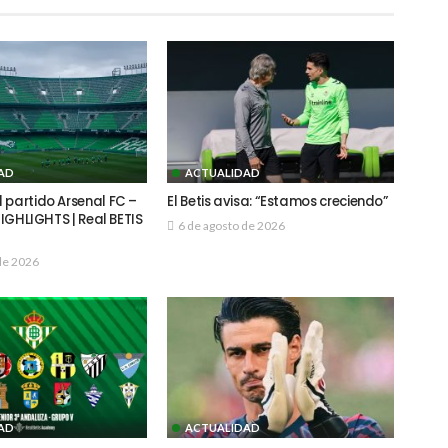
AD
ACTUALIDAD
 partido Arsenal FC –
El Betis avisa: “Estamos creciendo”
 HIGHLIGHTS | Real BETIS
6 de agosto de 2026
de 2026
AD
ACTUALIDAD