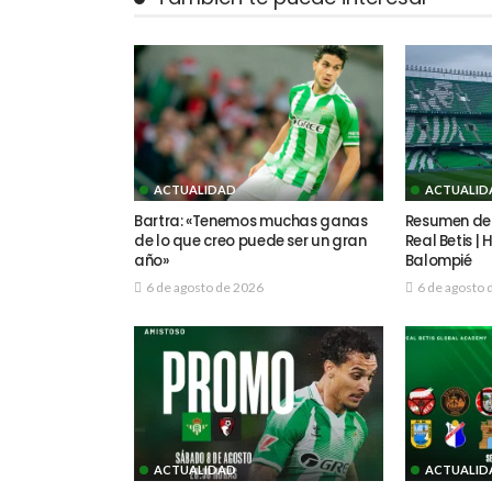
ACTUALIDAD
ACTUALID
Bartra: «Tenemos muchas ganas
Resumen del
de lo que creo puede ser un gran
Real Betis |
año»
Balompié
6 de agosto de 2026
6 de agosto 
ACTUALIDAD
ACTUALID