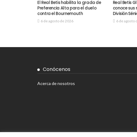
El Real Betis habilita la grada de
Real Betis 
Preferencia Alta para el duelo
conoce sus r
contra el Bournemouth
División Séni
6 de agosto de 2026
6 de agosto 
Conócenos
Acerca de nosotros