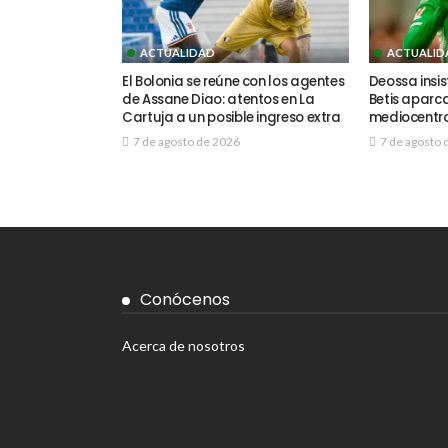
ACTUALIDAD
ACTUALID
El Bolonia se reúne con los agentes
Deossa insis
de Assane Diao: atentos en La
Betis aparca
Cartuja a un posible ingreso extra
mediocentr
7 de agosto de 2026
7 de agosto 
Conócenos
Acerca de nosotros