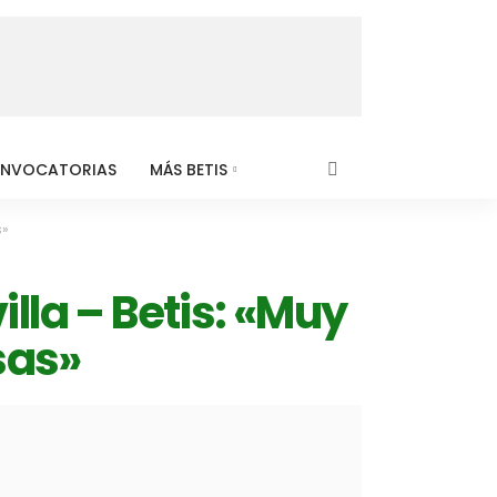
NVOCATORIAS
MÁS BETIS
s»
lla – Betis: «Muy
sas»