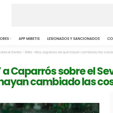
MORES
APP MIBETIS
LESIONADOS Y SANCIONADOS
CO
sobre el Sevilla – Betis: «Muy orgulloso de que hayan cambiado las cosa
 a Caparrós sobre el Sevi
 hayan cambiado las co