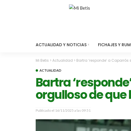
ACTUALIDAD Y NOTICIAS
FICHAJES Y RU
Mi Betis
>
Actualidad
>
Bartra ‘responde’ a Caparrós 
ACTUALIDAD
Bartra ‘responde’
orgulloso de que
Publicado el
16/11/2025 a las 09:51