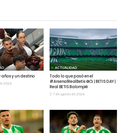
AD
ACTUALIDAD
 años y un destino
Todo lo que pasó en el
#ArsenalRealBetis ⚽📺 | BETIS DAY |
de 2026
Real BETIS Balompié
7 de agosto de 2026