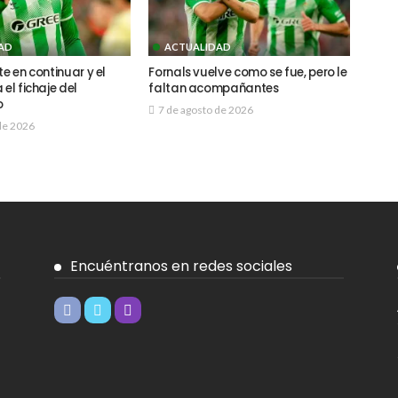
AD
ACTUALIDAD
te en continuar y el
Fornals vuelve como se fue, pero le
 el fichaje del
faltan acompañantes
o
7 de agosto de 2026
de 2026
Encuéntranos en redes sociales