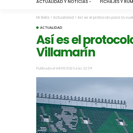
ACTUALIDAD Y NOTICIAS
FICHAJES Y RU
Mi Betis
>
Actualidad
>
Así es el protocolo para la vuel
ACTUALIDAD
Así es el protocol
Villamarín
Publicado el
04/05/2021 a las 12:59