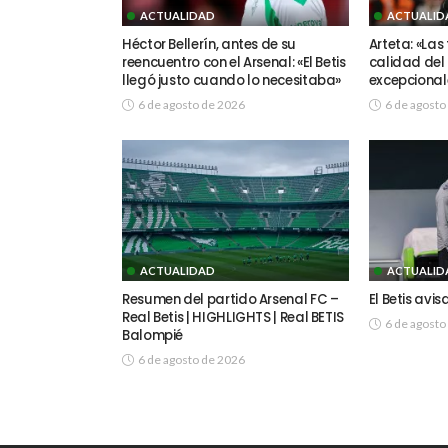
ACTUALIDAD
ACTUALID
Héctor Bellerín, antes de su
Arteta: «Las
reencuentro con el Arsenal: «El Betis
calidad del 
llegó justo cuando lo necesitaba»
excepcional
6 de agosto de 2026
6 de agosto
ACTUALIDAD
ACTUALID
Resumen del partido Arsenal FC –
El Betis avi
Real Betis | HIGHLIGHTS | Real BETIS
6 de agosto
Balompié
6 de agosto de 2026