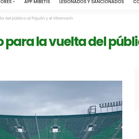
MORES
APP MIBETIS
LESIONADOS Y SANCIONADOS
C
ta del público al Pizjuán y el Villamarín
o para la vuelta del públi