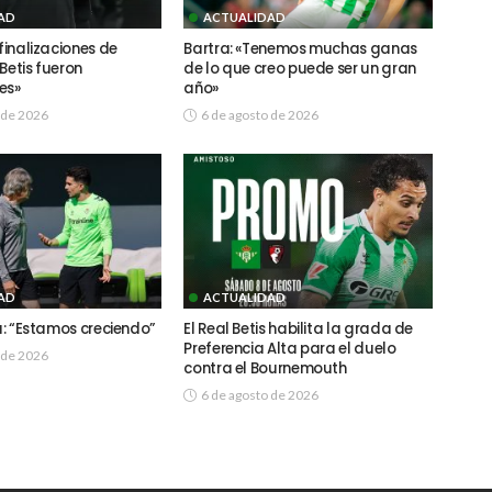
AD
ACTUALIDAD
 finalizaciones de
Bartra: «Tenemos muchas ganas
Betis fueron
de lo que creo puede ser un gran
es»
año»
 de 2026
6 de agosto de 2026
AD
ACTUALIDAD
sa: “Estamos creciendo”
El Real Betis habilita la grada de
Preferencia Alta para el duelo
 de 2026
contra el Bournemouth
6 de agosto de 2026