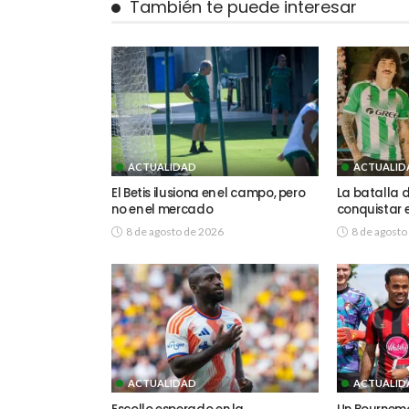
También te puede interesar
ACTUALIDAD
ACTUALID
El Betis ilusiona en el campo, pero
La batalla 
no en el mercado
conquistar e
8 de agosto de 2026
8 de agosto
ACTUALIDAD
ACTUALID