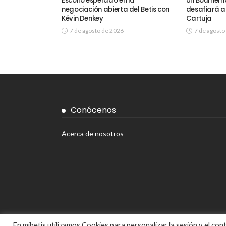
Escollo esperado en la
Un Bournem
negociación abierta del Betis con
desafiará al
Kévin Denkey
Cartuja
7 de agosto de 2026
7 de agosto
Conócenos
Acerca de nosotros
En mibetis utilizamos Cookies para personalizar la sesión y el co