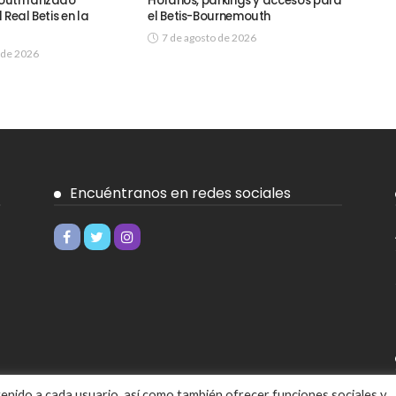
outh lanzado
Horarios, parkings y accesos para
 Real Betis en la
el Betis-Bournemouth
7 de agosto de 2026
 de 2026
Encuéntranos en redes sociales
ntenido a cada usuario, así como también ofrecer funciones sociales y