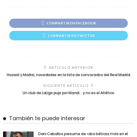
COMPARTIR EN FACEBOOK
COMPARTIR EN TWITTER
ARTÍCULO ANTERIOR
Hazard y Modric, novedades en la lista de convocados del Real Madrid
SIGUIENTE ARTÍCULO
Un club de LaLiga puja por Mandi… y no es el Atlético
También te puede interesar
Dani Ceballos presume de «dos béticas más en el