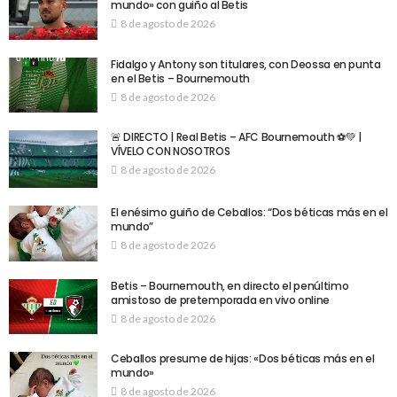
mundo» con guiño al Betis
8 de agosto de 2026
Fidalgo y Antony son titulares, con Deossa en punta
en el Betis – Bournemouth
8 de agosto de 2026
🚨 DIRECTO | Real Betis – AFC Bournemouth ⚽💚 |
VÍVELO CON NOSOTROS
8 de agosto de 2026
El enésimo guiño de Ceballos: “Dos béticas más en el
mundo”
8 de agosto de 2026
Betis – Bournemouth, en directo el penúltimo
amistoso de pretemporada en vivo online
8 de agosto de 2026
Ceballos presume de hijas: «Dos béticas más en el
mundo»
8 de agosto de 2026