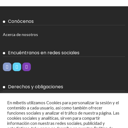
Conócenos
Acerca de nosotros
Encuéntranos en redes sociales
Derechos y obligaciones
Aviso legal
En mibetis utilizamos Cookies para personalizar la sesión y el
contenido a cada usuario, así como también ofrecer
Política de Cookies
funciones sociales y analizar el tráfico de nuestra página. Las
cookies sociales y analíticas, sirven para compartir
Política de privacidad
información con nuestras redes sociales, publicidad y