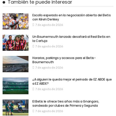
También te puede interesar
Escollo esperado en la negociación abierta del Betis
con Kévin Denkey
7 de agosto de 2026
Un Bournemouth lanzado desafiará al Real Betis en
la Cartuja
7 de agosto de 2026
Horarios, parkings y accesos para el Betis-
Bournemouth
7 de agosto de 2026
¿A alguien le queda mejor el peinado de EZ ABDE que
a EZ ABDE?
7 de agosto de 2026
El Betis le ofrece tres años más a Gnangoro,
sondeado por clubes de Primera y Segunda
7 de agosto de 2026