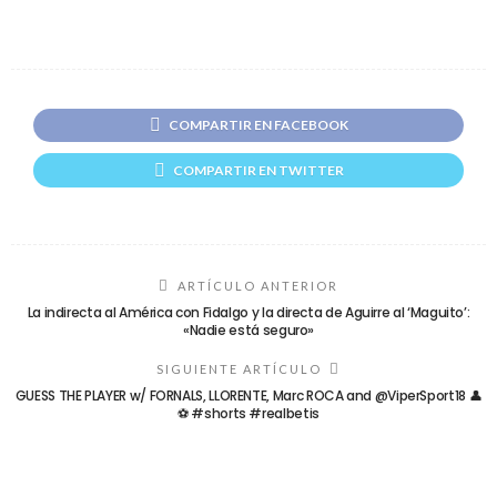
COMPARTIR EN FACEBOOK
COMPARTIR EN TWITTER
ARTÍCULO ANTERIOR
La indirecta al América con Fidalgo y la directa de Aguirre al ‘Maguito’:
«Nadie está seguro»
SIGUIENTE ARTÍCULO
GUESS THE PLAYER w/ FORNALS, LLORENTE, Marc ROCA and @ViperSport18 👤
⚽ #shorts #realbetis