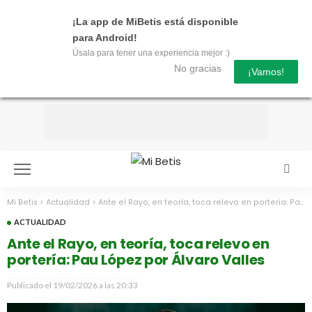
¡La app de MiBetis está disponible
para Android!
Úsala para tener una experiencia mejor :)
No gracias
¡Vamos!
Mi Betis
>
Actualidad
>
Ante el Rayo, en teoría, toca relevo en portería: Pau López por Álvaro Valles
ACTUALIDAD
Ante el Rayo, en teoría, toca relevo en
portería: Pau López por Álvaro Valles
Publicado el
19/02/2026 a las 20:33