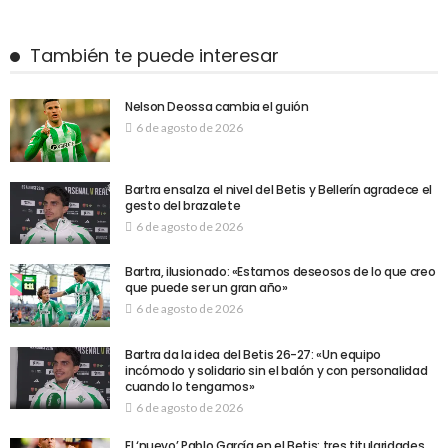
También te puede interesar
Nelson Deossa cambia el guión
6 de agosto de 2026
Bartra ensalza el nivel del Betis y Bellerín agradece el
gesto del brazalete
6 de agosto de 2026
Bartra, ilusionado: «Estamos deseosos de lo que creo
que puede ser un gran año»
6 de agosto de 2026
Bartra da la idea del Betis 26-27: «Un equipo
incómodo y solidario sin el balón y con personalidad
cuando lo tengamos»
6 de agosto de 2026
El ‘nuevo’ Pablo García en el Betis: tres titularidades