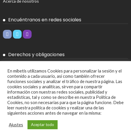
Acerca de nosotros
Encuéntranos en redes sociales
Derechos y obligaciones
Aviso legal
En mibetis utilizamos Cookies para personalizar la sesión y el
contenido a cada usuario, así como también ofrecer
Política de Cookies
funciones sociales y analizar el tráfico de nuestra página. Las
cookies sociales y analíticas, sirven para compartir
Política de privacidad
información con nuestras redes sociales, publicidad y
estadísticas, tal y como se describe en nuestra Política de
Cookies, no son necesarias para que la página funcione. Debe
Más
leer nuestra política de cookies y realizar una de las
siguientes acciones antes de navegar en la misma:
Ajustes de cookies
Ajustes
Aceptar todo