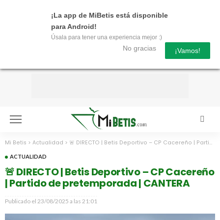
¡La app de MiBetis está disponible
para Android!
Úsala para tener una experiencia mejor :)
No gracias
¡Vamos!
Mi Betis
>
Actualidad
>
🚨 DIRECTO | Betis Deportivo – CP Cacereño | Partido de pretemporada | CANTERA
ACTUALIDAD
🚨 DIRECTO | Betis Deportivo – CP Cacereño
| Partido de pretemporada | CANTERA
Publicado el
23/08/2025 a las 21:01