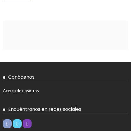
Conócenos
Acerca de nosotros
Encuéntranos en redes sociales